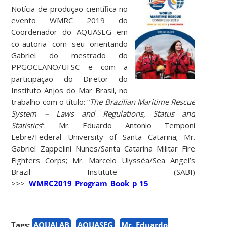
Notícia de produção científica no
evento WMRC 2019 do
Coordenador do AQUASEG em
co-autoria com seu orientando
Gabriel do mestrado do
PPGOCEANO/UFSC e com a
participação do Diretor do
Instituto Anjos do Mar Brasil, no
trabalho com o título: “
The Brazilian Maritime Rescue
System – Laws and Regulations, Status and
Statistics
“. Mr. Eduardo Antonio Temponi
Lebre/Federal University of Santa Catarina; Mr.
Gabriel Zappelini Nunes/Santa Catarina Militar Fire
Fighters Corps; Mr. Marcelo Ulysséa/Sea Angel’s
Brazil Institute (SABI)
>>>
WMRC2019_Program_Book_p 15
Tags:
AQUALAB
AQUASEG
Mr. Eduardo