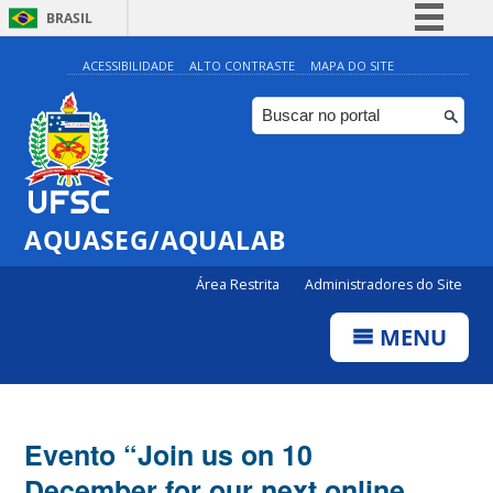
BRASIL
Simplifique!
ACESSIBILIDADE
ALTO CONTRASTE
MAPA DO SITE
Comunica BR
Participe
Acesso à informação
Legislação
AQUASEG/AQUALAB
Canais
Área Restrita
Administradores do Site
MENU
Evento “Join us on 10
December for our next online