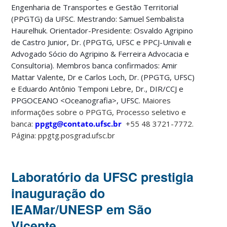
Engenharia de Transportes e Gestão Territorial
(PPGTG) da UFSC. Mestrando: Samuel Sembalista
Haurelhuk. Orientador-Presidente: Osvaldo Agripino
de Castro Junior, Dr. (PPGTG, UFSC e PPCJ-Univali e
Advogado Sócio do Agripino & Ferreira Advocacia e
Consultoria). Membros banca confirmados: Amir
Mattar Valente, Dr e Carlos Loch, Dr. (PPGTG, UFSC)
e Eduardo Antônio Temponi Lebre, Dr., DIR/CCJ e
PPGOCEANO <Oceanografia>, UFSC.
Maiores
informações sobre o PPGTG, Processo seletivo e
banca:
ppgtg@contato.ufsc.br
+55 48 3721-7772.
Página: ppgtg.posgrad.ufsc.br
Laboratório da UFSC prestigia
inauguração do
IEAMar/UNESP em São
Vicente