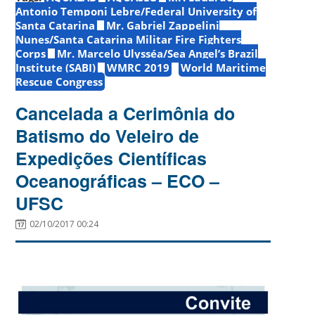
Antonio Temponi Lebre/Federal University of
Santa Catarina
Mr. Gabriel Zappelini
Nunes/Santa Catarina Militar Fire Fighters
Corps
Mr. Marcelo Ulysséa/Sea Angel’s Brazil
Institute (SABI)
WMRC 2019
World Maritime
Rescue Congress
Cancelada a Cerimônia do
Batismo do Veleiro de
Expedições Científicas
Oceanográficas – ECO –
UFSC
02/10/2017 00:24