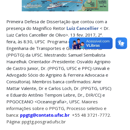
Primeira Defesa de Dissertação que contou com a
presença do Magnífico Reitor
Luiz Cancellier
< Dr.
Luiz Carlos Cancellier de Olivo>. 13 fev. 2017, 2ª.
feira, às 8:30, UFSC Programa de Mestrado em
Engenharia de Transportes e Gestão Territorial
(PPGTG) da UFSC. Mestrando: Samuel Sembalista
Haurelhuk. Orientador-Presidente: Osvaldo Agripino
de Castro Junior, Dr. (PPGTG, UFSC e PPCJ-Univali e
Advogado Sócio do Agripino & Ferreira Advocacia e
Consultoria). Membros banca confirmados: Amir
Mattar Valente, Dr e Carlos Loch, Dr. (PPGTG, UFSC)
e Eduardo Antônio Temponi Lebre, Dr., DIR/CCJ e
PPGOCEANO <Oceanografia>, UFSC.
Maiores
informações sobre o PPGTG, Processo seletivo e
banca:
ppgtg@contato.ufsc.br
+55 48 3721-7772.
Página: ppgtg.posgrad.ufsc.br