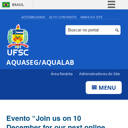
BRASIL
Simplifique!
ACESSIBILIDADE
ALTO CONTRASTE
MAPA DO SITE
Comunica BR
Participe
Acesso à informação
Legislação
AQUASEG/AQUALAB
Canais
Área Restrita
Administradores do Site
MENU
Evento “Join us on 10
December for our next online