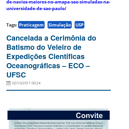
de-navios-maiores-no-amapa-sao-simuladas-na-
universidade-de-sao-paulo/
Tags:
Praticagem
Simulação
USP
Cancelada a Cerimônia do
Batismo do Veleiro de
Expedições Científicas
Oceanográficas – ECO –
UFSC
02/10/2017 00:24