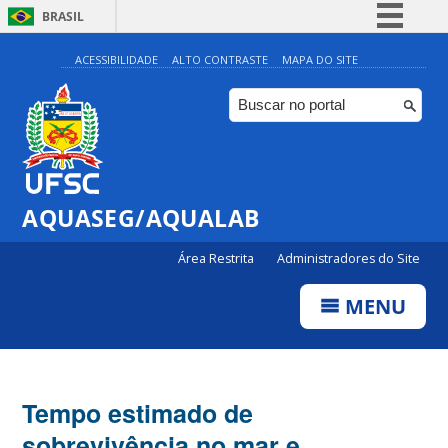
BRASIL
Simplifique!
ACESSIBILIDADE
ALTO CONTRASTE
MAPA DO SITE
Comunica BR
Participe
Acesso à informação
Legislação
AQUASEG/AQUALAB
Canais
Área Restrita
Administradores do Site
MENU
Tempo estimado de
sobrevivência no mar e