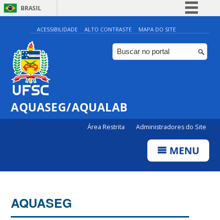
BRASIL
Simplifique!
ACESSIBILIDADE
ALTO CONTRASTE
MAPA DO SITE
Comunica BR
Participe
Acesso à informação
Legislação
AQUASEG/AQUALAB
Canais
Área Restrita
Administradores do Site
MENU
AQUASEG