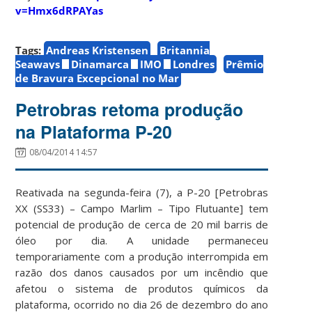
v=Hmx6dRPAYas
Tags:
Andreas Kristensen
Britannia
Seaways
Dinamarca
IMO
Londres
Prêmio
de Bravura Excepcional no Mar
Petrobras retoma produção
na Plataforma P-20
08/04/2014 14:57
Reativada na segunda-feira (7), a P-20 [Petrobras
XX (SS33) – Campo Marlim – Tipo Flutuante] tem
potencial de produção de cerca de 20 mil barris de
óleo por dia. A unidade permaneceu
temporariamente com a produção interrompida em
razão dos danos causados por um incêndio que
afetou o sistema de produtos químicos da
plataforma, ocorrido no dia 26 de dezembro do ano