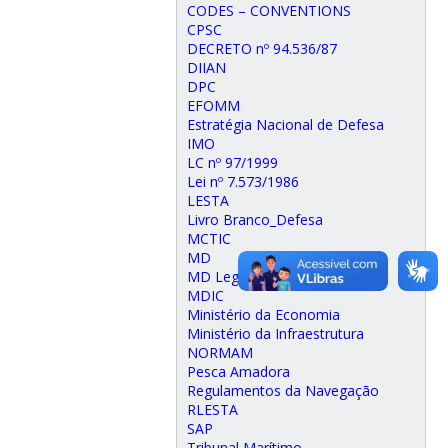
CODES – CONVENTIONS
CPSC
DECRETO nº 94.536/87
DIIAN
DPC
EFOMM
Estratégia Nacional de Defesa
IMO
LC nº 97/1999
Lei nº 7.573/1986
LESTA
Livro Branco_Defesa
MCTIC
MD
MD Legis
MDIC
Ministério da Economia
Ministério da Infraestrutura
NORMAM
Pesca Amadora
Regulamentos da Navegação
RLESTA
SAP
Tribunal Marítimo