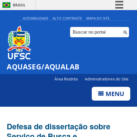
BRASIL
Simplifique!
ACESSIBILIDADE
ALTO CONTRASTE
MAPA DO SITE
Comunica BR
Participe
Acesso à informação
Legislação
AQUASEG/AQUALAB
Canais
Área Restrita
Administradores do Site
MENU
Defesa de dissertação sobre
Serviço de Busca e